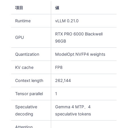
項目
値
Runtime
vLLM 0.21.0
RTX PRO 6000 Blackwell
GPU
96GB
Quantization
ModelOpt NVFP4 weights
KV cache
FP8
Context length
262,144
Tensor parallel
1
Speculative
Gemma 4 MTP、4
decoding
speculative tokens
Attention