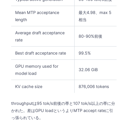
Mean MTP acceptance
最大4.98、max 5
length
相当
Average draft acceptance
80-90%前後
rate
Best draft acceptance rate
99.5%
GPU memory used for
32.06 GiB
model load
KV cache size
876,006 tokens
throughputは95 tok/s前後の帯と107 tok/s以上の帯に分
かれた。差はGPU loadというよりMTP accept rateに引
っ張られている。