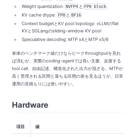
Weight quantization:
と
NVFP4
FP8 block
KV cache dtype:
と
FP8
BF16
Context budgetとKV pool topology: vLLMのflat
KVとSGLangのsliding-window KV pool
Speculative decoding: MTP x4とMTP x5/6
単体のベンチマーク値だけならピークthroughputを見れ
ば済むが、実際のcoding-agentでは長い文脈、反復する
tool call、自由記述、構造化された出力が混ざる。MTPが
高く受理される区間と落ちる区間の差を見るほうが、日常
運用の見積もりには使いやすい。
Hardware
項目
値