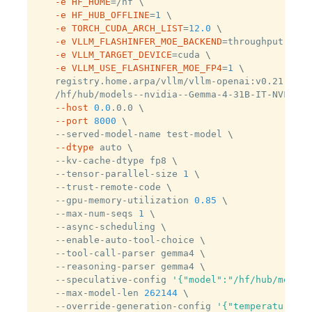
-e
HF_HOME
=
/hf 
\
-e
HF_HUB_OFFLINE
=
1
\
-e
TORCH_CUDA_ARCH_LIST
=
12.0
\
-e
VLLM_FLASHINFER_MOE_BACKEND
=
throughput 
\
-e
VLLM_TARGET_DEVICE
=
cuda 
\
-e
VLLM_USE_FLASHINFER_MOE_FP4
=
1
\
registry.home.arpa/vllm/vllm-openai:v0.21.0-ub
/hf/hub/models--nvidia--Gemma-4-31B-IT-NVFP4/s
--host
0.0
.0.0 
\
--port
8000
\
--served-model-name test-model 
\
--dtype
 auto 
\
--kv-cache-dtype fp8 
\
--tensor-parallel-size 
1
\
--trust-remote-code 
\
--gpu-memory-utilization 
0.85
\
--max-num-seqs 
1
\
--async-scheduling 
\
--enable-auto-tool-choice 
\
--tool-call-parser gemma4 
\
--reasoning-parser gemma4 
\
--speculative-config 
'{"model":"/hf/hub/models
--max-model-len 
262144
\
--override-generation-config 
'{"temperature":0