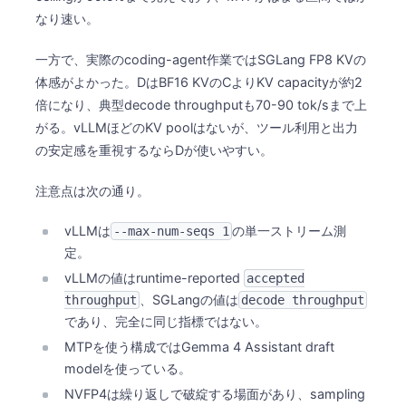
なり速い。
一方で、実際のcoding-agent作業ではSGLang FP8 KVの
体感がよかった。DはBF16 KVのCよりKV capacityが約2
倍になり、典型decode throughputも70-90 tok/sまで上
がる。vLLMほどのKV poolはないが、ツール利用と出力
の安定感を重視するならDが使いやすい。
注意点は次の通り。
vLLMは
の単一ストリーム測
--max-num-seqs 1
定。
vLLMの値はruntime-reported
accepted
、SGLangの値は
throughput
decode throughput
であり、完全に同じ指標ではない。
MTPを使う構成ではGemma 4 Assistant draft
modelを使っている。
NVFP4は繰り返しで破綻する場面があり、sampling