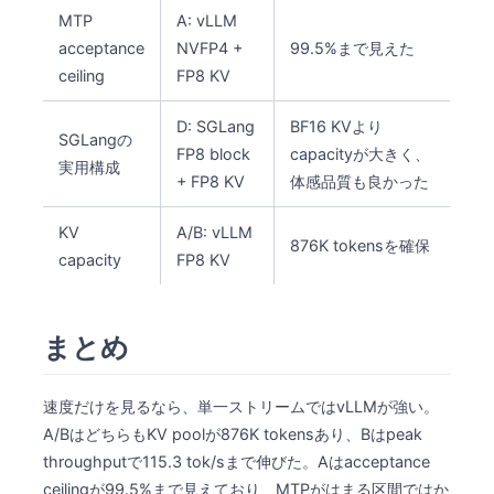
MTP
A: vLLM
acceptance
NVFP4 +
99.5%まで見えた
ceiling
FP8 KV
D: SGLang
BF16 KVより
SGLangの
FP8 block
capacityが大きく、
実用構成
+ FP8 KV
体感品質も良かった
KV
A/B: vLLM
876K tokensを確保
capacity
FP8 KV
まとめ
速度だけを見るなら、単一ストリームではvLLMが強い。
A/BはどちらもKV poolが876K tokensあり、Bはpeak
throughputで115.3 tok/sまで伸びた。Aはacceptance
ceilingが99.5%まで見えており、MTPがはまる区間ではか