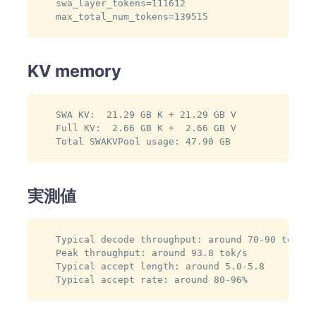
swa_layer_tokens=111612

max_total_num_tokens=139515
KV memory
SWA KV:  21.29 GB K + 21.29 GB V

Full KV:  2.66 GB K +  2.66 GB V

Total SWAKVPool usage: 47.90 GB
実測値
Typical decode throughput: around 70-90 tok/s

Peak throughput: around 93.8 tok/s

Typical accept length: around 5.0-5.8

Typical accept rate: around 80-96%