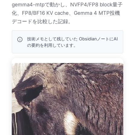
Configuration
gemma4-mtpで動かし、NVFP4/FP8 block量子
SWAKVPool初期化値
化、FP8/BF16 KV cache、Gemma 4 MTP投機
KV memory
デコードを比較した記録。
実測値
D. SGLang gemma4-mtp: FP8 block weights + FP8 KV
技術メモとして残していた ObsidianノートにAI
Configuration
の要約を利用しています。
SWAKVPool初期化値
KV memory
実測値
横断比較
まとめ