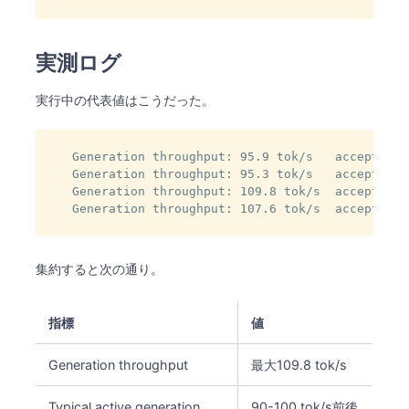
実測ログ
実行中の代表値はこうだった。
Generation throughput: 95.9 tok/s   acceptance
Generation throughput: 95.3 tok/s   acceptance
Generation throughput: 109.8 tok/s  acceptance
Generation throughput: 107.6 tok/s  acceptance
集約すると次の通り。
指標
値
Generation throughput
最大109.8 tok/s
Typical active generation
90-100 tok/s前後