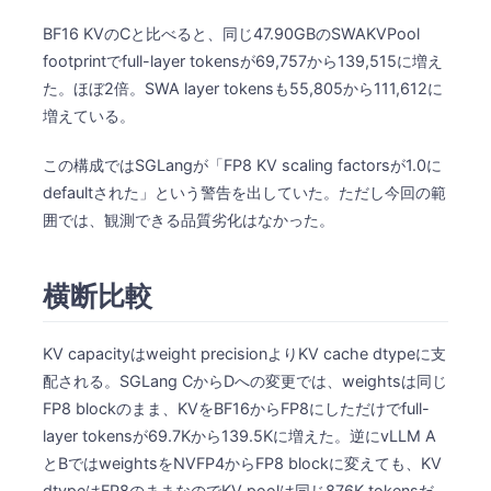
BF16 KVのCと比べると、同じ47.90GBのSWAKVPool
footprintでfull-layer tokensが69,757から139,515に増え
た。ほぼ2倍。SWA layer tokensも55,805から111,612に
増えている。
この構成ではSGLangが「FP8 KV scaling factorsが1.0に
defaultされた」という警告を出していた。ただし今回の範
囲では、観測できる品質劣化はなかった。
横断比較
KV capacityはweight precisionよりKV cache dtypeに支
配される。SGLang CからDへの変更では、weightsは同じ
FP8 blockのまま、KVをBF16からFP8にしただけでfull-
layer tokensが69.7Kから139.5Kに増えた。逆にvLLM A
とBではweightsをNVFP4からFP8 blockに変えても、KV
dtypeはFP8のままなのでKV poolは同じ876K tokensだ