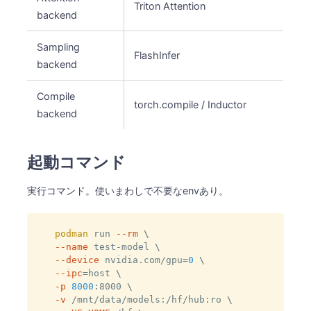
Triton Attention
backend
Sampling
FlashInfer
backend
Compile
torch.compile / Inductor
backend
起動コマンド
実行コマンド。使いまわしで不要なenvあり。
podman
 run 
--rm
\
--name
 test-model 
\
--device
 nvidia.com/gpu
=
0
\
--ipc
=
host 
\
-p
8000
:8000 
\
-v
 /mnt/data/models:/hf/hub:ro 
\