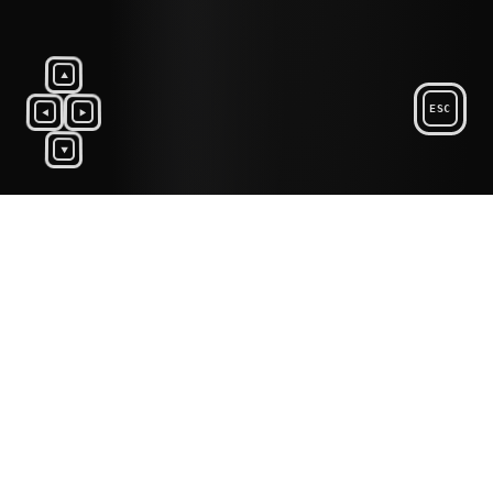
▲
ESC
◀
▶
▼